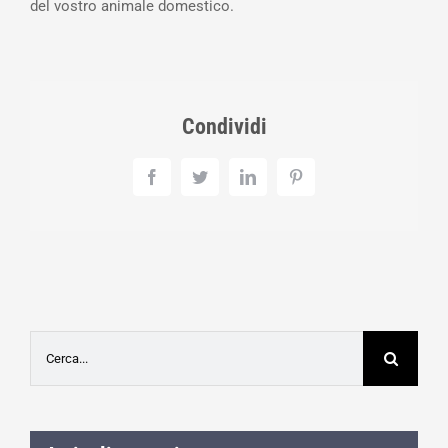
del vostro animale domestico.
Condividi
Facebook
Twitter
LinkedIn
Pinterest
Cerca
per: