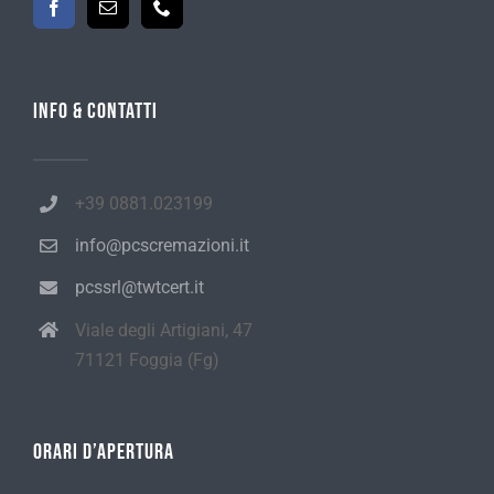
Info & Contatti
+39 0881.023199
info@pcscremazioni.it
pcssrl@twtcert.it
Viale degli Artigiani, 47
71121 Foggia (Fg)
Orari d’apertura