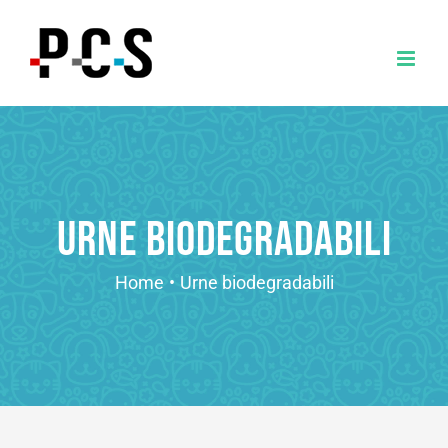
Salta
al
contenuto
Urne biodegradabili
Home
•
Urne biodegradabili