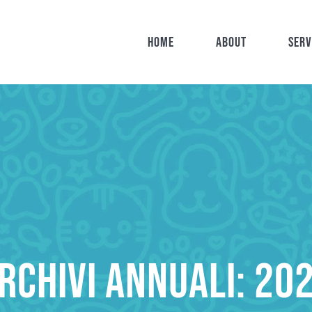
Home
About
Serv
rchivi annuali:
20