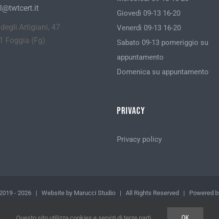
l@twtcert.it
Giovedì 09-13 16-20
 degli Artigiani, 47
Venerdì 09-13 16-20
1 Foggia (Fg)
Sabato 09-13 pomeriggio su
appuntamento
Domenica su appuntamento
Privacy
Privacy policy
 2019 -
2026 | Website by
Marucci Studio
| All Rights Reserved | Powered 
Facebook
OK
Questo sito utilizza cookies e servizi di terze parti.