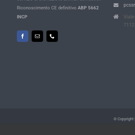
pcssr
Riconoscimento CE definitivo
ABP 5662
Viale
INCP
7112
© Copyright