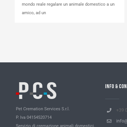
mondo reale regalare un animale domestico a un
amico, ad un
Info & Con
Pet Cremation Services S.r.l.
+39 
P. Iva 04154520714
info@
Servizio di cremazione animali domestici.