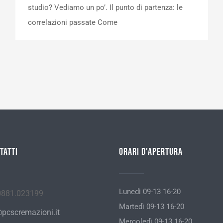
studio? Vediamo un po’. Il punto di partenza: le
correlazioni passate Come
tatti
Orari d’apertura
Lunedì 09-13 16-20
0881.023199
Martedì 09-13 16-20
pcscremazioni.it
Mercoledì 09-13 16-20